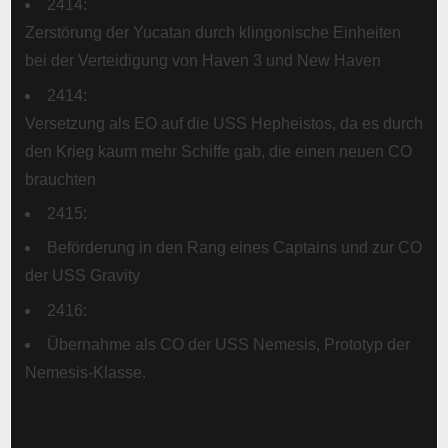
2414:
Zerstörung der Yucatan durch klingonische Einheiten
bei der Verteidigung von Haven 3 und New Haven
2414:
Versetzung als EO auf die USS Hepheistos, da es durch
den Krieg kaum mehr Schiffe gab, die einen neuen CO
brauchten
2415:
Beförderung in den Rang eines Captains und zur CO
der USS Gravity
2416:
Übernahme als CO der USS Nemesis, Prototyp der
Nemesis-Klasse.