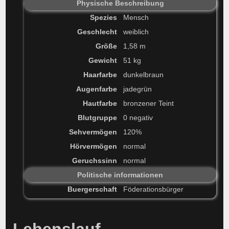
Physische Beschreibung
Spezies
Mensch
Geschlecht
weiblich
Größe
1,58 m
Gewicht
51 kg
Haarfarbe
dunkelbraun
Augenfarbe
jadegrün
Hautfarbe
bronzener Teint
Blutgruppe
0 negativ
Sehvermögen
120%
Hörvermögen
normal
Geruchssinn
normal
Politische informationen
Buergerschaft
Föderationsbürger
Lebenslauf