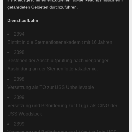
gefährdeten Gebieten durchzuführen.
Dienstlaufbahn
2394:
Eintritt in die Sternenflottenakademit mit 16 Jahren
2398:
Bestehen der Abschlußprüfung nach vierjähriger
Ausbildung an der Sternenflottenakademie.
2398:
Versetzung als TO zur USS Unbelievable
2399:
Versetzung und Beförderung zur Lt.(jg). als CING der
USS Woodstock
2399: