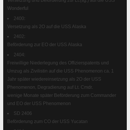
Versetzung und Beförderung zur Lt.(sg.) auf die USS
Wonderful
2400:
Versetzung als 2O auf die USS Alaska
2402:
Beförderung zur EO der USS Alaska
2404:
Freiwillige Niederlegung des Offizierspatents und
Umzug als Zivilistin auf die USS Phenomenon ca. 1
Jahr später wiedereinsetzung als 2O der USS
Phenomenon, Degradierung auf Lt. Cmdr.
wenige Monate später Beförderung zum Commander
und EO der USS Phenomenon
SD 2406
Beförderung zum CO der USS Yucatan