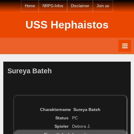
Skip
Home
NRPG-Infos
Disclaimer
Join us
to
content
USS Hephaistos
Sureya Bateh
Charaktername Sureya Bateh
Status
PC
Spieler
Debora J.