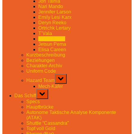
Jori Tainia
Nari Mando
Jennifer Larson
Emily Lesi Karx
Deryn Reeko
Ortrichk Lertary
T’Vala
Nazira Tapai
Jetsun Pema
Elisa Careen
Kurzbeschreibung
Beziehungen
Charakter-Archiv
Uniform Code
Toggle
Hazard Team
sub-
menu
Mech-Käfer
Toggle
Das Schiff
sub-
menu
Specs
Hauptbrücke
Autonome Taktische Analyse Komponente
(ATAK)
Shuttle “Cassandra”
Topf voll Gold
Elysion (Bar)