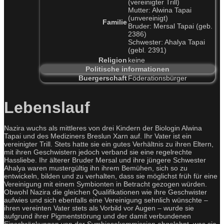
(vereinigter Trill)
Mutter: Alwina Tapai
(unvereinigt)
Familie
Bruder: Mersal Tapai (geb.
2386)
Schwester: Ahalya Tapai
(gebl. 2391)
Religion
keine
Politische informationen
Buergerschaft
Föderationsbürger
Lebenslauf
Nazira wuchs als mittleres von drei Kindern der Biologin Alwina
Tapai und des Mediziners Breslun Xarn auf. Ihr Vater ist ein
vereinigter Trill. Stets hatte sie ein gutes Verhältnis zu ihren Eltern,
mit ihren Geschwistern jedoch verband sie eine regelrechte
Hassliebe. Ihr älterer Bruder Mersal und ihre jüngere Schwester
Ahalya waren mustergültig ihn ihrem Bemühen, sich so zu
entwickeln, bilden und zu verhalten, dass sie möglichst früh für eine
Vereinigung mit einem Symbionten in Betracht gezogen würden.
Obwohl Nazira die gleichen Qualifikationen wie ihre Geschwister
aufwies und sich ebenfalls eine Vereinigung sehnlich wünschte –
ihren vereinten Vater stets als Vorbild vor Augen – wurde sie
aufgrund ihrer Pigmentstörung und der damit verbundenen
Einschränkungen von der Symbiosekommission abgelehnt, was sie