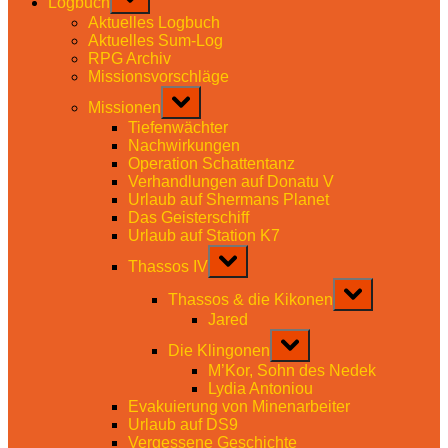
Logbuch
sub-
menu
Aktuelles Logbuch
Aktuelles Sum-Log
RPG Archiv
Missionsvorschläge
Toggle
Missionen
sub-
menu
Tiefenwächter
Nachwirkungen
Operation Schattentanz
Verhandlungen auf Donatu V
Urlaub auf Shermans Planet
Das Geisterschiff
Urlaub auf Station K7
Toggle
Thassos IV
sub-
menu
Toggle
Thassos & die Kikonen
sub-
menu
Jared
Toggle
Die Klingonen
sub-
menu
M’Kor, Sohn des Nedek
Lydia Antoniou
Evakuierung von Minenarbeiter
Urlaub auf DS9
Vergessene Geschichte