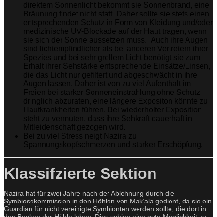
direktem Sonnenlicht bekommt sie Sonnenbrand, eine
Bräunung findet nicht statt. Daher sollte sie stets einen
entsprechenden Schutz in Form von Kleidung und/oder
medizinische UV-Blockade auf der Haut tragen, wenn
sie sich der Sonne aussetzen muss. Auch ihre Augen
sind lichtempfindlicher als bei anderen Vertretern ihrer
Spezies und bei sehr grellem Licht benötigt sie zum
Erhalt ihrer Sehstärke entsprechende Einsätze/Linsen,
die das Licht nur gefiltert und abgeschwächt in ihre
Augen lassen. Daher ist von zu viel Aufenthalt im
Freien bei starker Sonneneinstrahlung ohne Schutz
dringlich abzuraten, eine längere Expositon könnte zu
Hautkrankheiten führen. Bei wiederholter Exposition
steht zu vermuten, dass ihre Sehkraft dauerhaft in
Mitleidenschaft gezogen wird.
Bei zu viel Stress neigt Nazira zu
Spannungskopfschmerzen und starker Erschöpfung.
Klassifzierte Sektion
Nazira hat für zwei Jahre nach der Ablehnung durch die
Symbiosekommission in den Höhlen von Mak’ala gedient, da sie ein
Guardian für nicht vereinigte Symbionten werden sollte, die dort in
den Becken der Höhle leben. Dies schien eine gute Möglichkeit zu