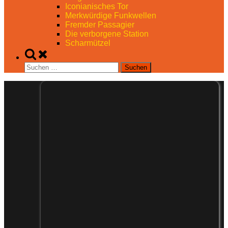
Iconianisches Tor
Merkwürdige Funkwellen
Fremder Passagier
Die verborgene Station
Scharmützel
Toggle
search
Suchen
form
nach: