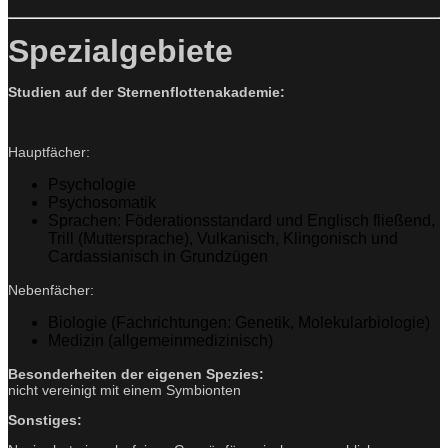
Spezialgebiete
Studien auf der Sternenflottenakademie:
Hauptfächer:
Psychologie
Psychosomatik
Sprachen: Föderationsstandard und Englisch fließend,
Trill (Muttersprache), Vulkanisch, Klingonisch und
Cardassianisch in Grundzügen
Nebenfächer:
Biologie (Fachrichtungen: Genetik, Molekularbiologie)
Medizin (allgemeinmedizinisch)
Besonderheiten der eigenen Spezies:
nicht vereinigt mit einem Symbionten
Sonstiges: