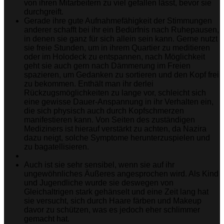
von ihren Mitarbeitern zu viel gefallen lässt, bevor sie
durchgreift.
Gerade ihre gute Aufnahmefähigkeit der Stimmungen
anderer schafft bei ihr ein Bedürfnis nach Ruhepausen,
in denen sie ganz für sich allein sein kann. Gerne nutzt
sie freie Stunden, um in ihrem Quartier zu meditieren
oder im Holodeck zu entspannen, nach Möglichkeit
geht sie auch gern nach Dämmerung im Freien
spazieren, um Gedanken zu sortieren und den Kopf frei
zu bekommen. Enthält man ihr derlei
Rückzugsmöglichkeiten zu lange vor, schleicht sich
eine gewisse Dauer-Anspannung in ihr Verhalten ein,
die sich physisch auch durch Kopfschmerzen
manifestieren kann. Von Seiten des zuständigen
Mediziners ist hierauf verstärkt zu achten, da Nazira
dazu neigt, solche Symptome herunterzuspielen und
zu bagatellisieren.
Auch ist sie sehr sensibel, wenn sie auf ihr
ungewöhnliches Äußeres angesprochen wird. Als Kind
und Jugendliche wurde sie deswegen von
Gleichaltrigen stark gehänselt und eine Zeit lang hat
sie versucht, sich durch Haare färben und Makeup
davor zu schützen, was es jedoch eher schlimmer
gemacht hat.