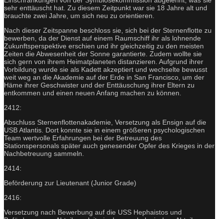
sehr enttäuscht hat. Zu diesem Zeitpunkt war sie 18 Jahre alt und
brauchte zwei Jahre, um sich neu zu orientieren.
Nach dieser Zeitspanne beschloss sie, sich bei der Sternenflotte zu
bewerben, da der Dienst auf einem Raumschiff ihr als lohnende
Zukunftsperspektive erschien und ihr gleichzeitig zu den meisten
Zeiten die Abwesenheit der Sonne garantierte. Zudem wollte sie
sich gern von ihrem Heimatplaneten distanzieren. Aufgrund ihrer
Vorbildung wurde sie als Kadett akzeptiert und wechselte bewusst
weit weg an die Akademie auf der Erde in San Francisco, um der
Häme ihrer Geschwister und der Enttäuschung ihrer Eltern zu
entkommen und einen neuen Anfang machen zu können.
2412:
Abschluss Sternenflottenakademie, Versetzung als Ensign auf die
USB Atlantis. Dort konnte sie in einem größeren psychologischen
Team wertvolle Erfahrungen bei der Betreuung des
Stationspersonals später auch genesender Opfer des Krieges in der
Nachbetreuung sammeln.
2414:
Beförderung zur Lieutenant (Junior Grade)
2416:
Versetzung nach Bewerbung auf die USS Hephaistos und