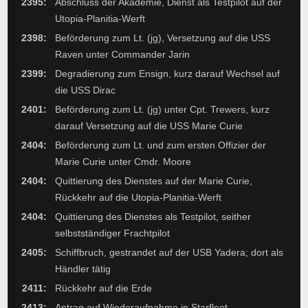
2395:
Abschluss der Akademie, Dienst als Testpilot auf der
Utopia-Planitia-Werft
2398:
Beförderung zum Lt. (jg), Versetzung auf die USS
Raven unter Commander Jarin
2399:
Degradierung zum Ensign, kurz darauf Wechsel auf
die USS Dirac
2401:
Beförderung zum Lt. (jg) unter Cpt. Trewers, kurz
darauf Versetzung auf die USS Marie Curie
2404:
Beförderung zum Lt. und zum ersten Offizier der
Marie Curie unter Cmdr. Moore
2404:
Quittierung des Dienstes auf der Marie Curie,
Rückkehr auf die Utopia-Planitia-Werft
2404:
Quittierung des Dienstes als Testpilot, seither
selbstständiger Frachtpilot
2405:
Schiffbruch, gestrandet auf der USB Yadera; dort als
Händler tätig
2411:
Rückkehr auf die Erde
2413:
Antrag auf Wiederaufnahme in Starfleet