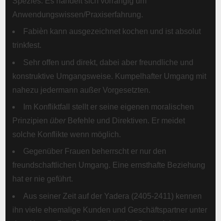
Spezies. Es handelt sich vorrangig um
Anwendungswissen/Praxiserfahrung.
Fabièn kann ausgezeichnet kochen und ist absolut
trinkfest.
Sehr offen und direkt, dabei aber freundliche und
konstruktive Umgangsweise. Kumpelhafter Umgang mit
nahezu jedermann außer Vorgesetzten.
Im Konfliktfall stellt er seine eigenen moralischen
Prinzipien
über
Befehle und Direktiven. Er meidet
solche Konflikte wenn möglich.
Gegenüber Frauen beherrscht er nur den
freundschaftlichen Umgang. Eine ernsthafte Beziehung
hat er nie geführt.
Aus seiner Zeit auf der Yadera (2405-2411) kennen
ihn viele ehemalige Kunden und Geschäftspartner unter