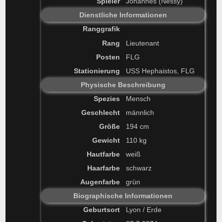
Spieler
Johannes (Nessy)
Dienstliche Informationen
Ranggrafik
Rang
Lieutenant
Posten
FLG
Stationierung
USS Hephaistos, FLG
Physische Beschreibung
Spezies
Mensch
Geschlecht
männlich
Größe
194 cm
Gewicht
110 kg
Hautfarbe
weiß
Haarfarbe
schwarz
Augenfarbe
grün
Biographische Informationen
Geburtsort
Lyon / Erde