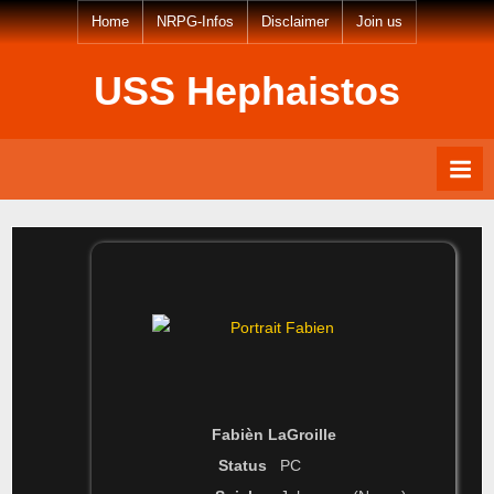
Skip
Home
NRPG-Infos
Disclaimer
Join us
to
content
USS Hephaistos
Fabièn LaGroille
Status
PC