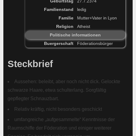
Geburtstag
27.7.2374
Familienstand
ledig
Familie
Mutter+Vater in Lyon
Religion
Atheist
Politische informationen
Buergerschaft
Föderationsbürger
Steckbrief
Aussehen: beleibt, aber noch nicht dick. Gelockte
schwarze Haare, etwa schulterlang. Sorgfältig
gepflegter Schnauzbart.
Relativ kräftig, nicht besonders geschickt
umfangreiche „aufgesammelte“ Kenntnisse der
Raumschiffe der Föderation und einiger weiterer