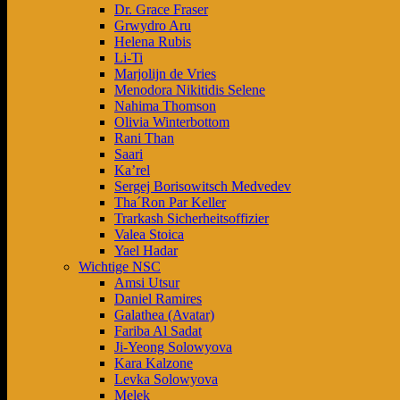
Dr. Grace Fraser
Grwydro Aru
Helena Rubis
Li-Ti
Marjolijn de Vries
Menodora Nikitidis Selene
Nahima Thomson
Olivia Winterbottom
Rani Than
Saari
Ka’rel
Sergej Borisowitsch Medvedev
Tha´Ron Par Keller
Trarkash Sicherheitsoffizier
Valea Stoica
Yael Hadar
Wichtige NSC
Amsi Utsur
Daniel Ramires
Galathea (Avatar)
Fariba Al Sadat
Ji-Yeong Solowyova
Kara Kalzone
Levka Solowyova
Melek