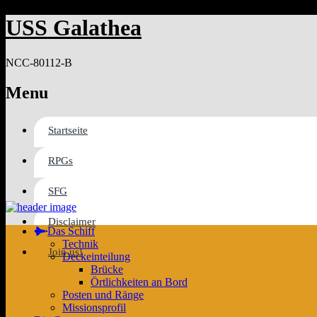
USS Galathea
NCC-80112-B
Menu
Startseite
RPGs
SFG
Disclaimer
Das Schiff
Technik
Join us!
Deckeinteilung
Brücke
Örtlichkeiten an Bord
Posten und Ränge
Missionsprofil