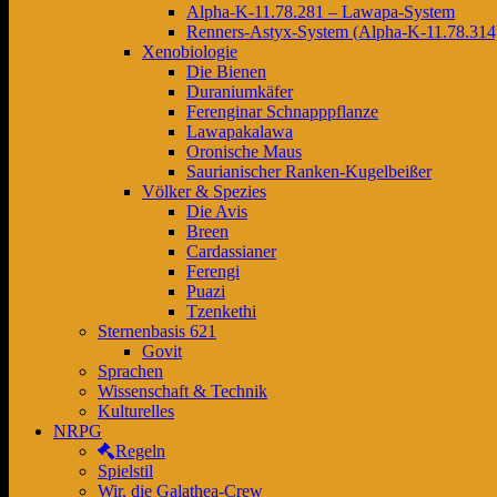
Alpha-K-11.78.281 – Lawapa-System
Renners-Astyx-System (Alpha-K-11.78.314
Xenobiologie
Die Bienen
Duraniumkäfer
Ferenginar Schnapppflanze
Lawapakalawa
Oronische Maus
Saurianischer Ranken-Kugelbeißer
Völker & Spezies
Die Avis
Breen
Cardassianer
Ferengi
Puazi
Tzenkethi
Sternenbasis 621
Govit
Sprachen
Wissenschaft & Technik
Kulturelles
NRPG
Regeln
Spielstil
Wir, die Galathea-Crew