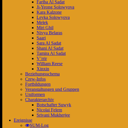
Fariba Al Sadat
Ji-Yeong Solowyova
Kara Kalzone
Levka Solowyova
Melek
Miri Ghil
Nivya Belaras
Saari
Sara Al Sadat
Shani Al Sadat
Tamira Al Sadat
V’rrir
William Reese
Xinxin
Beziehungsschema
Crew-Infos
Fortbildungen
Veranstaltungen und Gruppen
Uniformen
Charakterarchiv
Botschafter Suwyk
Nicolai Felem
Srivani Mukherjee
Ereignisse
SUM-Log