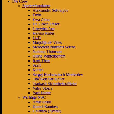
Die Crew
Spielercharaktere
Aleksander Solowyov
Emin
Ewa Zima
Dr. Grace Fraser
Grwydro Aru
Helena Rubis
Li-Ti
Marjolijn de Vries
Menodora Nikitidis Selene
Nahima Thomson
Olivia Winterbottom
Rani Than
Saari
Ka’rel
Sergej Borisowitsch Medvedev
Tha´Ron Par Keller
Trarkash Sicherheitsoffizier
Valea Stoica
Yael Hadar
Wichtige NSC
Amsi Utsur
Daniel Ramires
Galathea (Avatar)