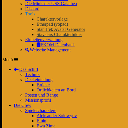
Die Minis der USS Galathea
Discord
Tools
Charaktervorlage
Etherpad (yopad)
Star Trek Avatar Generator
Stavatars Charakterbilder
Einheitenverwaltung
FKOM Datenbank
Webseite Management
Menü
Das Schiff
Technik
Deckeinteilung
Brücke
Örtlichkeiten an Bord
Posten und Ränge
Missionsprofil
Die Crew
Spielercharaktere
Aleksander Solowyov
Emin
Ewa Zima