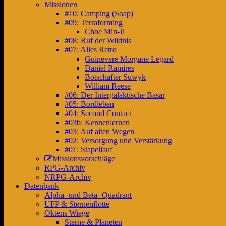
Missionen
#10: Camping (Soap)
#09: Terraforming
Choe Min-Ji
#08: Ruf der Wildnis
#07: Alles Retro
Guinevere Morgane Legard
Daniel Ramires
Botschafter Suwyk
William Reese
#06: Der Intergalaktische Basar
#05: Bordleben
#04: Second Contact
#03b: Kennenlernen
#03: Auf alten Wegen
#02: Versorgung und Verstärkung
#01: Stapellauf
Missionsvorschläge
RPG-Archiv
NRPG-Archiv
Datenbank
Alpha- und Beta- Quadrant
UFP & Sternenflotte
Oktens Wiege
Sterne & Planeten