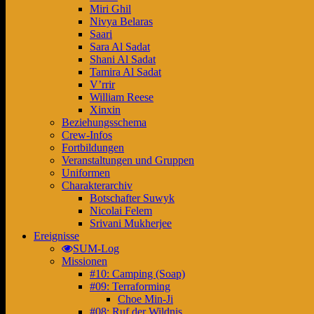
Miri Ghil
Nivya Belaras
Saari
Sara Al Sadat
Shani Al Sadat
Tamira Al Sadat
V’rrir
William Reese
Xinxin
Beziehungsschema
Crew-Infos
Fortbildungen
Veranstaltungen und Gruppen
Uniformen
Charakterarchiv
Botschafter Suwyk
Nicolai Felem
Srivani Mukherjee
Ereignisse
SUM-Log
Missionen
#10: Camping (Soap)
#09: Terraforming
Choe Min-Ji
#08: Ruf der Wildnis